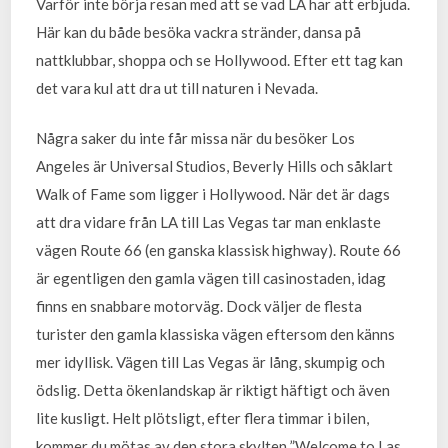
Varför inte börja resan med att se vad LA har att erbjuda.
Här kan du både besöka vackra stränder, dansa på
nattklubbar, shoppa och se Hollywood. Efter ett tag kan
det vara kul att dra ut till naturen i Nevada.
Några saker du inte får missa när du besöker Los
Angeles är Universal Studios, Beverly Hills och såklart
Walk of Fame som ligger i Hollywood. När det är dags
att dra vidare från LA till Las Vegas tar man enklaste
vägen Route 66 (en ganska klassisk highway). Route 66
är egentligen den gamla vägen till casinostaden, idag
finns en snabbare motorväg. Dock väljer de flesta
turister den gamla klassiska vägen eftersom den känns
mer idyllisk. Vägen till Las Vegas är lång, skumpig och
ödslig. Detta ökenlandskap är riktigt häftigt och även
lite kusligt. Helt plötsligt, efter flera timmar i bilen,
kommer du mötas av den stora skylten ”Welcome to Las