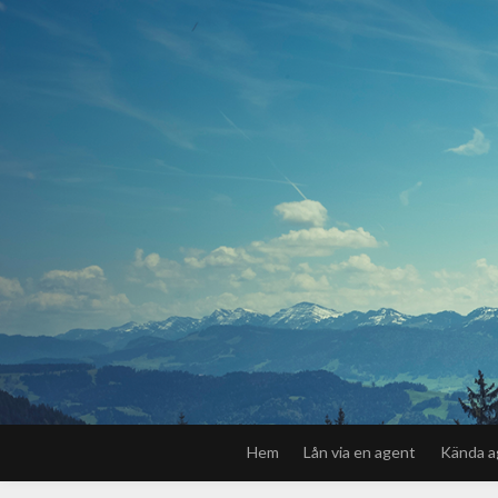
Hem
Lån via en agent
Kända a