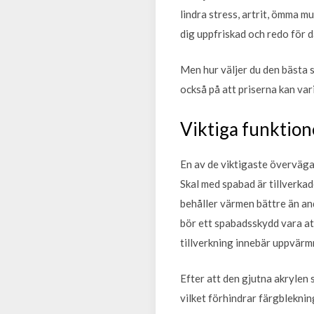
lindra stress, artrit, ömma m
dig uppfriskad och redo för 
Men hur väljer du den bästa 
också på att priserna kan va
Viktiga funktione
En av de viktigaste överväga
Skal med spabad är tillverkad
behåller värmen bättre än an
bör ett spabadsskydd vara att
tillverkning innebär uppvärmn
Efter att den gjutna akrylen 
vilket förhindrar färgblekning