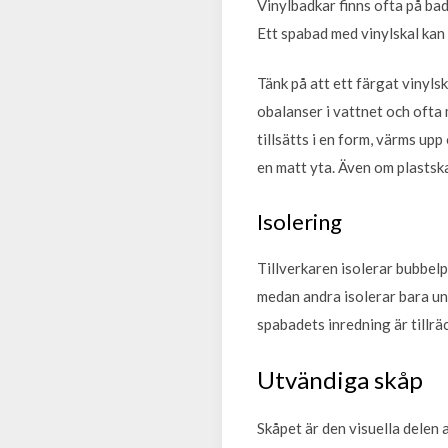
Vinylbadkar finns ofta på ba
Ett spabad med vinylskal kan 
Tänk på att ett färgat vinyls
obalanser i vattnet och ofta 
tillsätts i en form, värms upp
en matt yta. Även om plastskal
Isolering
Tillverkaren isolerar bubbelp
medan andra isolerar bara und
spabadets inredning är tillräc
Utvändiga skåp
Skåpet är den visuella delen 