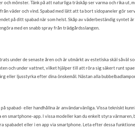
er och mönster. Tänk på att naturliga träskåp ser varma och rika ut, 
från väder och vind. Spabad med lätt att ta bort sidopaneler gör servi
det på ditt spabad när som helst. Skåp av väderbeständig syntet ä
 rengöra med en snabb spray från trädgårdsslangen.
rats under de senaste åren och är utmärkt av estetiska skäl såväl s
en och under vattnet, vilket hjälper till att röra sig säkert runt spa
färg eller ljusstyrka efter dina önskemål. Nästan alla bubbelbadlamp
 på spabad- eller handhållna är användarvänliga. Vissa tekniskt kunn
 en smartphone-app. I vissa modeller kan du enkelt styra värmaren,
a spabadet eller i en app via smartphone. Leta efter dessa funktione