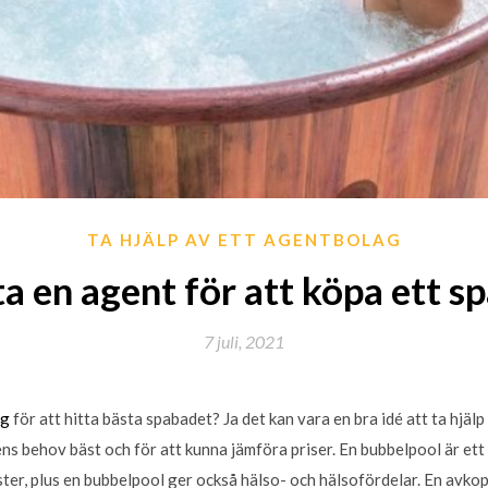
TA HJÄLP AV ETT AGENTBOLAG
ta en agent för att köpa ett s
7 juli, 2021
ag
för att hitta bästa spabadet? Ja det kan vara en bra idé att ta hjälp
s behov bäst och för att kunna jämföra priser. En bubbelpool är ett ro
ter, plus en bubbelpool ger också hälso- och hälsofördelar. En avko