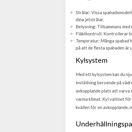
Strålar: Vissa spabadsmodelle
dina jetstrålar.
Belysning: Tillsammans med m
Fläktkontroll: Kontrollerar b
Temperatur: Många spabad ha
på att de flesta spabaden är 
Kylsystem
Med ett kylsystem kan du nju
inställning beroende på vädr
avkopplande plats att varva n
varma klimat. Kyl vattnet fö
kvällen för en avkopplande, 
Underhållningspa