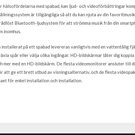
för hälsofördelarna med spabad, kan ljud- och videoförbättringar kom
llningssystem är tillgängliga så att du kan njuta av din favoritmusi
 trådlöst Bluetooth-ljudsystem för att strömma musik från din smartp
m inomhus.
installerat på ett spabad levereras vanligtvis med en vattentålig fjä
äxla spår eller välja olika ingångar. HD-bildskärmar låter dig koppl
ch mer med en HD-bildskärm. De flesta videomonitorer ansluter till d
för att ge ett brett utbud av visningsalternativ, och de flesta videopa
aet för enkel installation och installation.