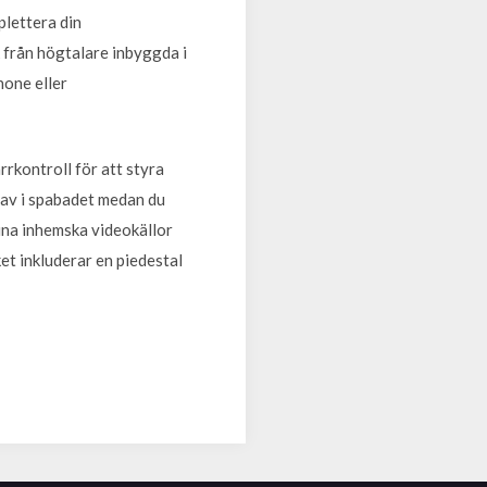
plettera din
k från högtalare inbyggda i
hone eller
rrkontroll för att styra
a av i spabadet medan du
ina inhemska videokällor
ket inkluderar en piedestal