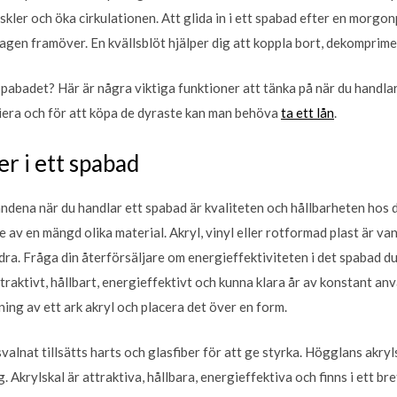
uskler och öka cirkulationen. Att glida in i ett spabad efter en morg
dagen framöver. En kvällsblöt hjälper dig att koppla bort, dekompri
spabadet? Här är några viktiga funktioner att tänka på när du handla
riera och för att köpa de dyraste kan man behöva
ta ett lån
.
r i ett spabad
ndena när du handlar ett spabad är kvaliteten och hållbarheten hos d
e av en mängd olika material. Akryl, vinyl eller rotformad plast är van
dra. Fråga din återförsäljare om energieffektiviteten i det spabad
raktivt, hållbart, energieffektivt och kunna klara år av konstant an
ing av ett ark akryl och placera det över en form.
svalnat tillsätts harts och glasfiber för att ge styrka. Högglans akr
. Akrylskal är attraktiva, hållbara, energieffektiva och finns i ett br