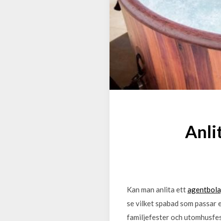
Anli
Kan man anlita ett
agentbol
se vilket spabad som passar en
familjefester och utomhusfes