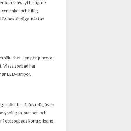
men kan kräva ytterligare
cen enkel och billig.
r UV-beständiga, nästan
om säkerhet. Lampor placeras
et. Vissa spabad har
or är LED-lampor.
iga mönster tillåter dig även
 belysningen, pumpen och
r i ett spabads kontrollpanel