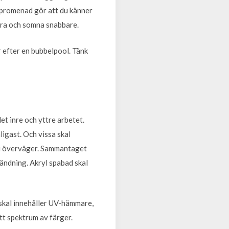
onpromenad gör att du känner
mera och somna snabbare.
r efter en bubbelpool. Tänk
et inre och yttre arbetet.
ligast. Och vissa skal
 du överväger. Sammantaget
vändning. Akryl spabad skal
ylskal innehåller UV-hämmare,
ett spektrum av färger.