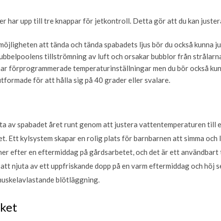
r har upp till tre knappar för jetkontroll. Detta gör att du kan just
öjligheten att tända och tända spabadets ljus bör du också kunna ju
ubbelpoolens tillströmning av luft och orsakar bubblor från strålarn
r förprogrammerade temperaturinställningar men du bör också kunn
utformade för att hålla sig på 40 grader eller svalare.
ta av spabadet året runt genom att justera vattentemperaturen till e
et. Ett kylsystem skapar en rolig plats för barnbarnen att simma och
er efter en eftermiddag på gårdsarbetet, och det är ett användbart t
r att njuta av ett uppfriskande dopp på en varm eftermiddag och höj
muskelavlastande blötläggning.
ket