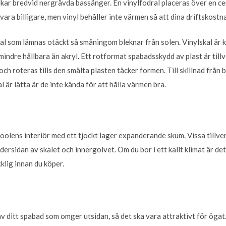
dkar bredvid nergrävda bassänger. En vinylfodral placeras över en ce
vara billigare, men vinyl behåller inte värmen så att dina driftskostn
kal som lämnas otäckt så småningom bleknar från solen. Vinylskal är 
mindre hållbara än akryl. Ett rotformat spabadsskydd av plast är till
 och roteras tills den smälta plasten täcker formen. Till skillnad från 
 är lätta är de inte kända för att hålla värmen bra.
oolens interiör med ett tjockt lager expanderande skum. Vissa tillver
ersidan av skalet och innergolvet. Om du bor i ett kallt klimat är det 
klig innan du köper.
av ditt spabad som omger utsidan, så det ska vara attraktivt för ögat.